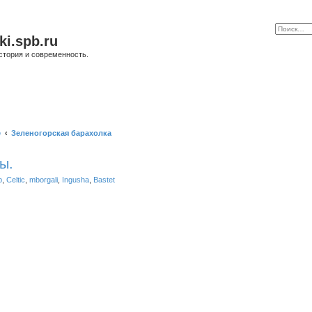
ki.spb.ru
стория и современность.
е
Зеленогорская барахолка
ы.
b
,
Celtic
,
mborgali
,
Ingusha
,
Bastet