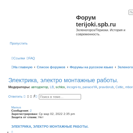
Форум
terijoki.spb.ru
Зеленогорск/Териоки. История и
современность.
Пропустить
Ссылки
FAQ
На главную
Список форумов
Форумы на русском языке
Зеленого
Электрика, электро монтажные работы.
Модераторы:
автодоктор
,
LB
,
schlos
,
incogni-to
,
panaceYA
,
pravdorub
,
Celtic
,
mborg
П
Р
Ответить
о
а
и
с
с
ш
Marsus
к
и
Сообщения:
2
р
Зарегистрирован:
Ср мар 02, 2022 2:35 pm
е
Защита от спама:
Нет
н
н
ЭЛЕКТРИКА, ЭЛЕКТРО МОНТАЖНЫЕ РАБОТЫ.
ы
й