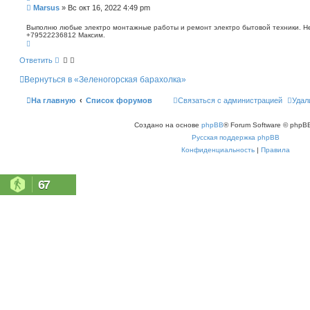
п
С
Marsus
»
Вс окт 16, 2022 4:49 pm
о
о
и
о
Выполню любые электро монтажные работы и ремонт электро бытовой техники. Не 
с
+79522236812 Максим.
б
к
В
щ
е
е
р
Ответить
н
н
у
и
Вернуться в «Зеленогорская барахолка»
т
е
ь
с
На главную
Список форумов
Связаться с администрацией
Удал
я
к
н
Создано на основе
phpBB
® Forum Software © phpBB
а
ч
Русская поддержка phpBB
а
л
Конфиденциальность
|
Правила
у
67