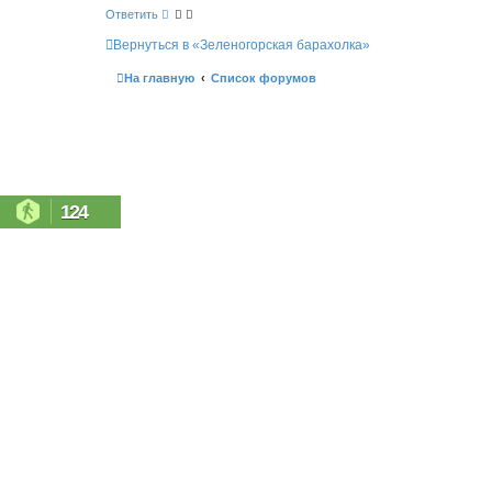
и
с
Ответить
е
к
Вернуться в «Зеленогорская барахолка»
На главную
Список форумов
124