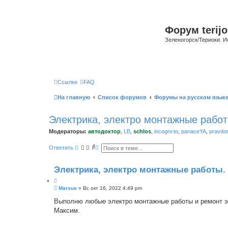
Форум terijo
Зеленогорск/Териоки. И
Ссылки
FAQ
На главную
Список форумов
Форумы на русском язык
Электрика, электро монтажные работ
Модераторы:
автодоктор
,
LB
,
schlos
,
incogni-to
,
panaceYA
,
pravdo
П
Р
Ответить
о
а
и
с
с
ш
Электрика, электро монтажные работы.
к
и
р
е
С
Marsus
»
Вс окт 16, 2022 4:49 pm
н
о
н
о
Выполню любые электро монтажные работы и ремонт эле
ы
б
й
Максим.
щ
п
е
о
н
и