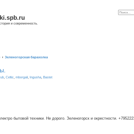
ki.spb.ru
стория и современность.
е
Зеленогорская барахолка
ы.
rub
,
Celtic
,
mborgali
,
Ingusha
,
Bastet
ктро бытовой техники. Не дорого. Зеленогорск и окрестности. +795222