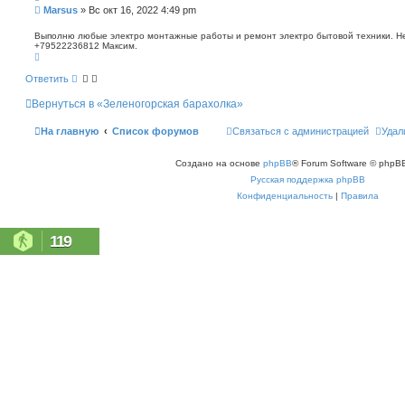
п
С
Marsus
»
Вс окт 16, 2022 4:49 pm
о
о
и
о
Выполню любые электро монтажные работы и ремонт электро бытовой техники. Не 
с
+79522236812 Максим.
б
к
В
щ
е
е
р
Ответить
н
н
у
и
Вернуться в «Зеленогорская барахолка»
т
е
ь
с
На главную
Список форумов
Связаться с администрацией
Удал
я
к
н
Создано на основе
phpBB
® Forum Software © phpBB
а
ч
Русская поддержка phpBB
а
л
Конфиденциальность
|
Правила
у
119