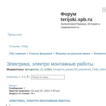
Форум
terijoki.spb.ru
Зеленогорск/Териоки. История и
современность.
Пропустить
Ссылки
FAQ
На главную
Список форумов
Форумы на русском языке
Зеленого
Электрика, электро монтажные работы.
Модераторы:
автодоктор
,
LB
,
schlos
,
incogni-to
,
panaceYA
,
pravdorub
,
Celtic
,
mborg
П
Р
Ответить
о
а
и
с
с
ш
Marsus
к
и
Сообщения:
2
р
Зарегистрирован:
Ср мар 02, 2022 2:35 pm
е
Защита от спама:
Нет
н
н
ЭЛЕКТРИКА, ЭЛЕКТРО МОНТАЖНЫЕ РАБОТЫ.
ы
й