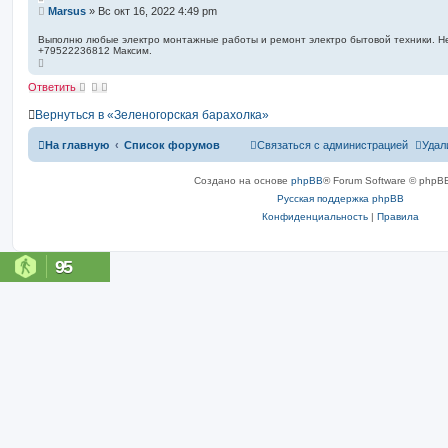
п
С
Marsus
»
Вс окт 16, 2022 4:49 pm
о
о
и
о
Выполню любые электро монтажные работы и ремонт электро бытовой техники. Не 
с
+79522236812 Максим.
б
к
В
щ
е
е
р
Ответить
н
н
у
и
Вернуться в «Зеленогорская барахолка»
т
е
ь
с
На главную
Список форумов
Связаться с администрацией
Удал
я
к
н
Создано на основе
phpBB
® Forum Software © phpBB
а
ч
Русская поддержка phpBB
а
л
Конфиденциальность
|
Правила
у
95