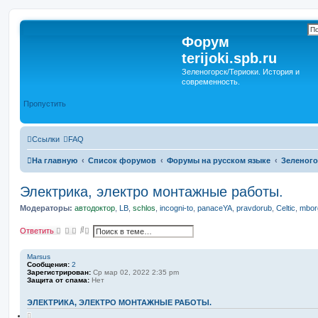
Форум
terijoki.spb.ru
Зеленогорск/Териоки. История и
современность.
Пропустить
Ссылки
FAQ
На главную
Список форумов
Форумы на русском языке
Зеленого
Электрика, электро монтажные работы.
Модераторы:
автодоктор
,
LB
,
schlos
,
incogni-to
,
panaceYA
,
pravdorub
,
Celtic
,
mborg
П
Р
Ответить
о
а
и
с
с
ш
Marsus
к
и
Сообщения:
2
р
Зарегистрирован:
Ср мар 02, 2022 2:35 pm
е
Защита от спама:
Нет
н
н
ЭЛЕКТРИКА, ЭЛЕКТРО МОНТАЖНЫЕ РАБОТЫ.
ы
й