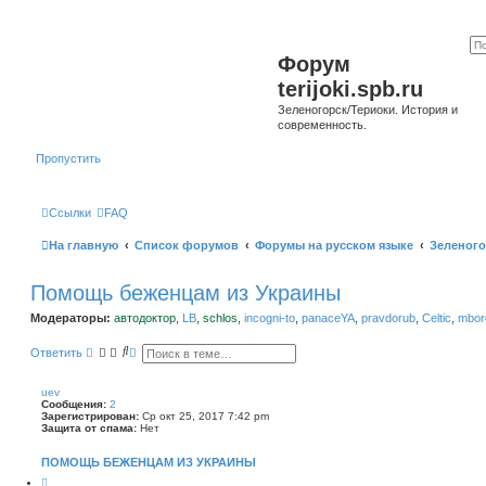
Форум
terijoki.spb.ru
Зеленогорск/Териоки. История и
современность.
Пропустить
Ссылки
FAQ
На главную
Список форумов
Форумы на русском языке
Зеленого
Помощь беженцам из Украины
Модераторы:
автодоктор
,
LB
,
schlos
,
incogni-to
,
panaceYA
,
pravdorub
,
Celtic
,
mborg
П
Р
Ответить
о
а
и
с
с
ш
uev
к
и
Сообщения:
2
р
Зарегистрирован:
Ср окт 25, 2017 7:42 pm
е
Защита от спама:
Нет
н
н
ПОМОЩЬ БЕЖЕНЦАМ ИЗ УКРАИНЫ
ы
й