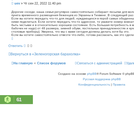
п
С
uev
»
Чт сен 22, 2022 11:40 pm
о
о
и
о
Дорогие соседи, наша семья регулярно самостоятельно собирает посылки для воло
с
пункта временного размещения беженцев из Украины в Тихвине. В следующий раз 
б
к
Если вы хотите передать что-то для людей, нуждающихся в порой самых обыденных
щ
ними поделиться. Если хотите передать что-то адресное, то укажите номер комнат
е
быть чистыми и в относительно хорошем состоянии. Есть большая потребность в м
н
бабочек не надо) от 48 размера, зимней обуви, постельных принадлежностях и кух
столовые приборы). Уверена, что мы с вами сегодня должны делать хотя бы это.
и
Если вы хотите самостоятельно отвезти что-либо, готова рассказать, как это сдела
е
В
е
р
Ответить
н
у
Вернуться в «Зеленогорская барахолка»
т
ь
с
На главную
Список форумов
Связаться с администрацией
Удал
я
к
н
Создано на основе
phpBB
® Forum Software © phpBB
а
ч
Русская поддержка phpBB
а
л
Конфиденциальность
|
Правила
у
61