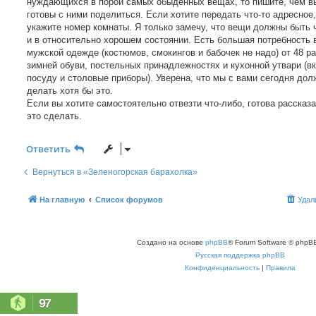
нуждающихся в порой самых обыденных вещах, то пишите, чем в
готовы с ними поделиться. Если хотите передать что-то адресное,
укажите номер комнаты. Я только замечу, что вещи должны быть
и в относительно хорошем состоянии. Есть большая потребность 
мужской одежде (костюмов, смокингов и бабочек не надо) от 48 р
зимней обуви, постельных принадлежностях и кухонной утвари (в
посуду и столовые приборы). Уверена, что мы с вами сегодня до
делать хотя бы это.
Если вы хотите самостоятельно отвезти что-либо, готова рассказа
это сделать.
Ответить
Вернуться в «Зеленогорская барахолка»
На главную
Список форумов
Удал
Создано на основе
phpBB
® Forum Software © phpBB
Русская поддержка phpBB
Конфиденциальность
|
Правила
97