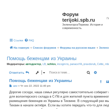
Форум
terijoki.spb.ru
Зеленогорск/Териоки. История и
современность.
Ссылки
FAQ
На главную
Список форумов
Форумы на русском языке
Зелено
Помощь беженцам из Украины
Модераторы:
автодоктор
,
LB
,
schlos
,
incogni-to
,
panaceYA
,
pravdorub
,
Celtic
,
mbo
Поиск
Расшир
Ответить
Помощь беженцам из Украины
С
uev
»
Чт сен 22, 2022 11:40 pm
о
о
Дорогие соседи, наша семья регулярно самостоятельно собирает
б
для волонтерского склада в С-Пб и для жителей пункта временно
щ
е
размещения беженцев из Украины в Тихвине. В следующий раз мы
н
Тихвин в начале октября. Если вы хотите передать что-то для лю
и
е