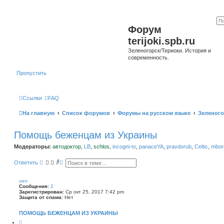
Форум
terijoki.spb.ru
Зеленогорск/Териоки. История и
современность.
Пропустить
Ссылки
FAQ
На главную
Список форумов
Форумы на русском языке
Зеленого
Помощь беженцам из Украины
Модераторы:
автодоктор
,
LB
,
schlos
,
incogni-to
,
panaceYA
,
pravdorub
,
Celtic
,
mborg
П
Р
Ответить
о
а
и
с
с
ш
uev
к
и
Сообщения:
2
р
Зарегистрирован:
Ср окт 25, 2017 7:42 pm
е
Защита от спама:
Нет
н
н
ПОМОЩЬ БЕЖЕНЦАМ ИЗ УКРАИНЫ
ы
й