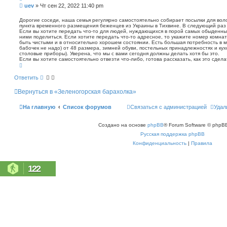
п
С
uev
»
Чт сен 22, 2022 11:40 pm
о
о
и
о
Дорогие соседи, наша семья регулярно самостоятельно собирает посылки для воло
с
пункта временного размещения беженцев из Украины в Тихвине. В следующий раз 
б
к
Если вы хотите передать что-то для людей, нуждающихся в порой самых обыденных
щ
ними поделиться. Если хотите передать что-то адресное, то укажите номер комнат
е
быть чистыми и в относительно хорошем состоянии. Есть большая потребность в м
н
бабочек не надо) от 48 размера, зимней обуви, постельных принадлежностях и кух
столовые приборы). Уверена, что мы с вами сегодня должны делать хотя бы это.
и
Если вы хотите самостоятельно отвезти что-либо, готова рассказать, как это сдела
е
В
е
р
Ответить
н
у
Вернуться в «Зеленогорская барахолка»
т
ь
с
На главную
Список форумов
Связаться с администрацией
Удал
я
к
н
Создано на основе
phpBB
® Forum Software © phpBB
а
ч
Русская поддержка phpBB
а
л
Конфиденциальность
|
Правила
у
122