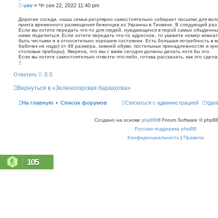
п
С
uev
»
Чт сен 22, 2022 11:40 pm
о
о
и
о
Дорогие соседи, наша семья регулярно самостоятельно собирает посылки для воло
с
пункта временного размещения беженцев из Украины в Тихвине. В следующий раз 
б
к
Если вы хотите передать что-то для людей, нуждающихся в порой самых обыденных
щ
ними поделиться. Если хотите передать что-то адресное, то укажите номер комнат
е
быть чистыми и в относительно хорошем состоянии. Есть большая потребность в м
н
бабочек не надо) от 48 размера, зимней обуви, постельных принадлежностях и кух
столовые приборы). Уверена, что мы с вами сегодня должны делать хотя бы это.
и
Если вы хотите самостоятельно отвезти что-либо, готова рассказать, как это сдела
е
В
е
р
Ответить
н
у
Вернуться в «Зеленогорская барахолка»
т
ь
с
На главную
Список форумов
Связаться с администрацией
Удал
я
к
н
Создано на основе
phpBB
® Forum Software © phpBB
а
ч
Русская поддержка phpBB
а
л
Конфиденциальность
|
Правила
у
105