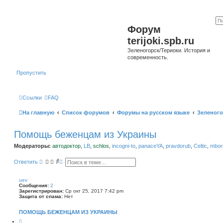
Форум
terijoki.spb.ru
Зеленогорск/Териоки. История и
современность.
Пропустить
Ссылки
FAQ
На главную
Список форумов
Форумы на русском языке
Зеленого
Помощь беженцам из Украины
Модераторы:
автодоктор
,
LB
,
schlos
,
incogni-to
,
panaceYA
,
pravdorub
,
Celtic
,
mborg
П
Р
Ответить
о
а
и
с
с
ш
uev
к
и
Сообщения:
2
р
Зарегистрирован:
Ср окт 25, 2017 7:42 pm
е
Защита от спама:
Нет
н
н
ПОМОЩЬ БЕЖЕНЦАМ ИЗ УКРАИНЫ
ы
й