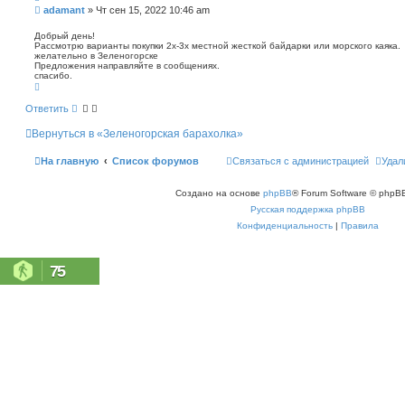
п
С
adamant
»
Чт сен 15, 2022 10:46 am
о
о
и
о
Добрый день!
с
Рассмотрю варианты покупки 2х-3х местной жесткой байдарки или морского каяка.
б
к
желательно в Зеленогорске
щ
Предложения направляйте в сообщениях.
е
спасибо.
н
В
е
и
р
Ответить
е
н
у
Вернуться в «Зеленогорская барахолка»
т
ь
с
На главную
Список форумов
Связаться с администрацией
Удал
я
к
н
Создано на основе
phpBB
® Forum Software © phpBB
а
ч
Русская поддержка phpBB
а
л
Конфиденциальность
|
Правила
у
75