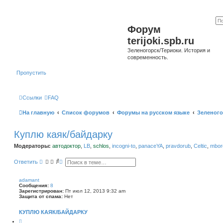
Форум
terijoki.spb.ru
Зеленогорск/Териоки. История и
современность.
Пропустить
Ссылки
FAQ
На главную
Список форумов
Форумы на русском языке
Зеленого
Куплю каяк/байдарку
Модераторы:
автодоктор
,
LB
,
schlos
,
incogni-to
,
panaceYA
,
pravdorub
,
Celtic
,
mborg
П
Р
Ответить
о
а
и
с
с
ш
adamant
к
и
Сообщения:
8
р
Зарегистрирован:
Пт июл 12, 2013 9:32 am
е
Защита от спама:
Нет
н
н
КУПЛЮ КАЯК/БАЙДАРКУ
ы
й