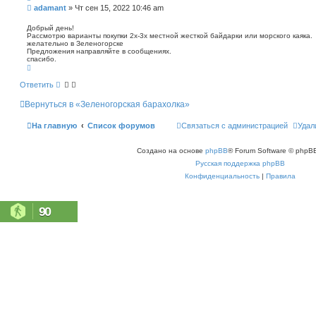
п
С
adamant
»
Чт сен 15, 2022 10:46 am
о
о
и
о
Добрый день!
с
Рассмотрю варианты покупки 2х-3х местной жесткой байдарки или морского каяка.
б
к
желательно в Зеленогорске
щ
Предложения направляйте в сообщениях.
е
спасибо.
н
В
е
и
р
Ответить
е
н
у
Вернуться в «Зеленогорская барахолка»
т
ь
с
На главную
Список форумов
Связаться с администрацией
Удал
я
к
н
Создано на основе
phpBB
® Forum Software © phpBB
а
ч
Русская поддержка phpBB
а
л
Конфиденциальность
|
Правила
у
90