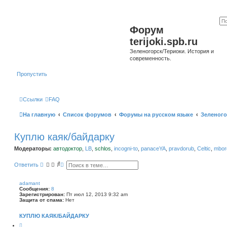
Форум
terijoki.spb.ru
Зеленогорск/Териоки. История и
современность.
Пропустить
Ссылки
FAQ
На главную
Список форумов
Форумы на русском языке
Зеленого
Куплю каяк/байдарку
Модераторы:
автодоктор
,
LB
,
schlos
,
incogni-to
,
panaceYA
,
pravdorub
,
Celtic
,
mborg
П
Р
Ответить
о
а
и
с
с
ш
adamant
к
и
Сообщения:
8
р
Зарегистрирован:
Пт июл 12, 2013 9:32 am
е
Защита от спама:
Нет
н
н
КУПЛЮ КАЯК/БАЙДАРКУ
ы
й