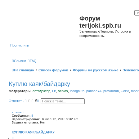
Форум
terijoki.spb.ru
Зеленогорск/Териоки. История и
современность.
Пропустить
Ссылки
FAQ
На главную
Список форумов
Форумы на русском языке
Зеленого
Куплю каяк/байдарку
Модераторы:
автодоктор
,
LB
,
schlos
,
incogni-to
,
panaceYA
,
pravdorub
,
Celtic
,
mborg
П
Р
Ответить
о
а
и
с
с
ш
adamant
к
и
Сообщения:
8
р
Зарегистрирован:
Пт июл 12, 2013 9:32 am
е
Защита от спама:
Нет
н
н
КУПЛЮ КАЯК/БАЙДАРКУ
ы
й