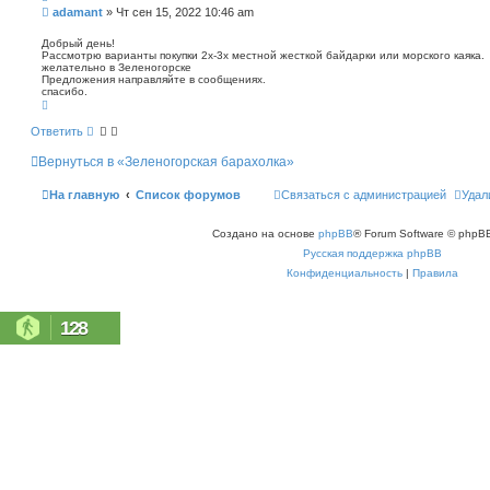
п
С
adamant
»
Чт сен 15, 2022 10:46 am
о
о
и
о
Добрый день!
с
Рассмотрю варианты покупки 2х-3х местной жесткой байдарки или морского каяка.
б
к
желательно в Зеленогорске
щ
Предложения направляйте в сообщениях.
е
спасибо.
н
В
е
и
р
Ответить
е
н
у
Вернуться в «Зеленогорская барахолка»
т
ь
с
На главную
Список форумов
Связаться с администрацией
Удал
я
к
н
Создано на основе
phpBB
® Forum Software © phpBB
а
ч
Русская поддержка phpBB
а
л
Конфиденциальность
|
Правила
у
128