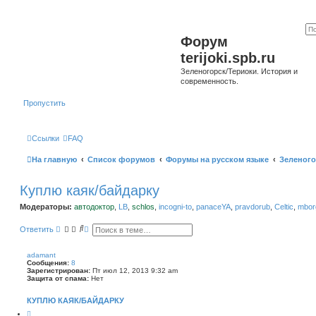
Форум
terijoki.spb.ru
Зеленогорск/Териоки. История и
современность.
Пропустить
Ссылки
FAQ
На главную
Список форумов
Форумы на русском языке
Зеленого
Куплю каяк/байдарку
Модераторы:
автодоктор
,
LB
,
schlos
,
incogni-to
,
panaceYA
,
pravdorub
,
Celtic
,
mborg
П
Р
Ответить
о
а
и
с
с
ш
adamant
к
и
Сообщения:
8
р
Зарегистрирован:
Пт июл 12, 2013 9:32 am
е
Защита от спама:
Нет
н
н
КУПЛЮ КАЯК/БАЙДАРКУ
ы
й