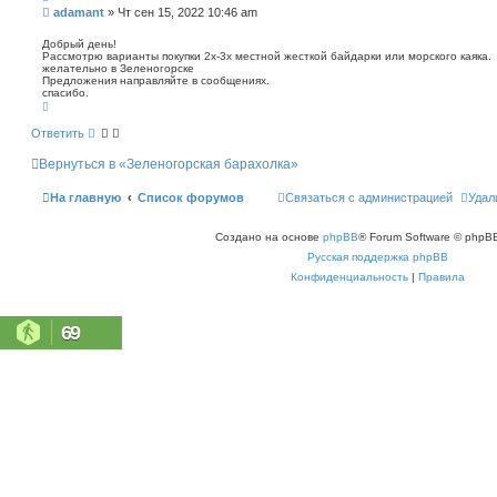
п
С
adamant
»
Чт сен 15, 2022 10:46 am
о
о
и
о
Добрый день!
с
Рассмотрю варианты покупки 2х-3х местной жесткой байдарки или морского каяка.
б
к
желательно в Зеленогорске
щ
Предложения направляйте в сообщениях.
е
спасибо.
н
В
е
и
р
Ответить
е
н
у
Вернуться в «Зеленогорская барахолка»
т
ь
с
На главную
Список форумов
Связаться с администрацией
Удал
я
к
н
Создано на основе
phpBB
® Forum Software © phpBB
а
ч
Русская поддержка phpBB
а
л
Конфиденциальность
|
Правила
у
69