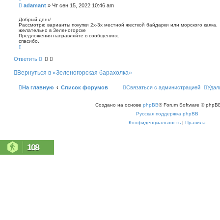
п
С
adamant
»
Чт сен 15, 2022 10:46 am
о
о
и
о
Добрый день!
с
Рассмотрю варианты покупки 2х-3х местной жесткой байдарки или морского каяка.
б
к
желательно в Зеленогорске
щ
Предложения направляйте в сообщениях.
е
спасибо.
н
В
е
и
р
Ответить
е
н
у
Вернуться в «Зеленогорская барахолка»
т
ь
с
На главную
Список форумов
Связаться с администрацией
Удал
я
к
н
Создано на основе
phpBB
® Forum Software © phpBB
а
ч
Русская поддержка phpBB
а
л
Конфиденциальность
|
Правила
у
108