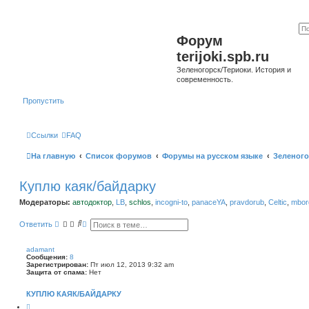
Форум
terijoki.spb.ru
Зеленогорск/Териоки. История и
современность.
Пропустить
Ссылки
FAQ
На главную
Список форумов
Форумы на русском языке
Зеленого
Куплю каяк/байдарку
Модераторы:
автодоктор
,
LB
,
schlos
,
incogni-to
,
panaceYA
,
pravdorub
,
Celtic
,
mborg
П
Р
Ответить
о
а
и
с
с
ш
adamant
к
и
Сообщения:
8
р
Зарегистрирован:
Пт июл 12, 2013 9:32 am
е
Защита от спама:
Нет
н
н
КУПЛЮ КАЯК/БАЙДАРКУ
ы
й