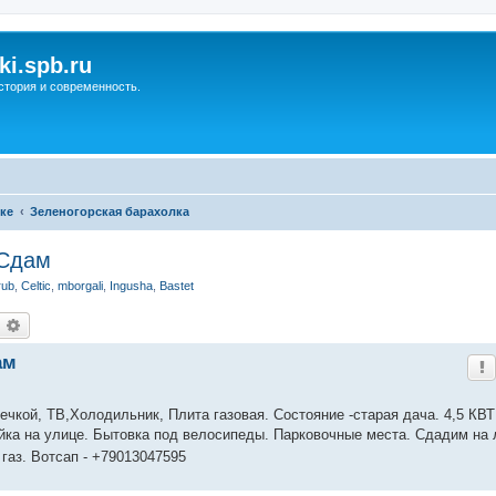
ki.spb.ru
стория и современность.
ке
Зеленогорская барахолка
 Сдам
rub
,
Celtic
,
mborgali
,
Ingusha
,
Bastet
оиск
Расширенный поиск
ам
ечкой, ТВ,Холодильник, Плита газовая. Состояние -старая дача. 4,5 КВ
ойка на улице. Бытовка под велосипеды. Парковочные места. Сдадим на 
, газ. Вотсап - +79013047595