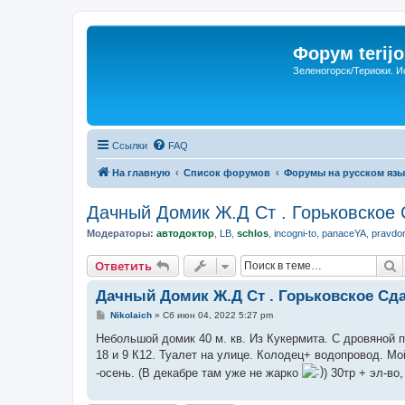
Форум terijo
Зеленогорск/Териоки. И
Ссылки
FAQ
На главную
Список форумов
Форумы на русском язы
Дачный Домик Ж.Д Ст . Горьковское
Модераторы:
автодоктор
,
LB
,
schlos
,
incogni-to
,
panaceYA
,
pravdo
П
Ответить
Дачный Домик Ж.Д Ст . Горьковское Сд
С
Nikolaich
»
Сб июн 04, 2022 5:27 pm
о
о
Небольшой домик 40 м. кв. Из Кукермита. С дровяной п
б
18 и 9 К12. Туалет на улице. Колодец+ водопровод. М
щ
е
-осень. (В декабре там уже не жарко
) 30тр + эл-во
н
и
е