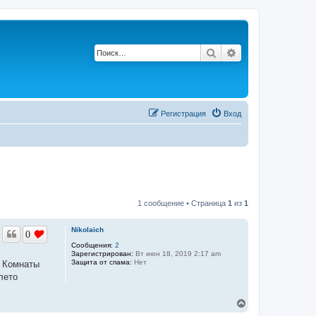
Поиск
Расширенный по
Регистрация
Вход
1 сообщение • Страница
1
из
1
Nikolaich
0
Сообщения:
2
Зарегистрирован:
Вт июн 18, 2019 2:17 am
Защита от спама:
Нет
Т Комнаты
лето
В
е