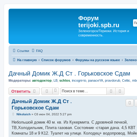
Форум
terijoki.spb.ru
Зеленогорск/Териоки. История и
современность.
Ссылки
FAQ
На главную
Список форумов
Форумы на русском языке
Зелено
Дачный Домик Ж.Д Ст . Горьковское Сдам
Модераторы:
автодоктор
,
LB
,
schlos
,
incogni-to
,
panaceYA
,
pravdorub
,
Celtic
,
mbo
Поиск
Расшир
Ответить
Дачный Домик Ж.Д Ст .
Горьковское Сдам
С
Nikolaich
»
Сб июн 04, 2022 5:27 pm
о
о
Небольшой домик 40 м. кв. Из Кукермита. С дровяной печкой,
б
ТВ,Холодильник, Плита газовая. Состояние -старая дача. 4,5 КВТ
щ
е
Комнаты 18 и 9 К12. Туалет на улице. Колодец+ водопровод. Мойк
н