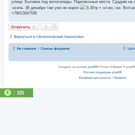
улице. Бытовка под велосипеды. Парковочные места. Сдадим на 
и
е
-осень. (В декабре там уже не жарко
) 30тр + эл-во, газ. Вотсап
+79013047595
Ответить
Вернуться в «Зеленогорская барахолка»
На главную
Список форумов
Удал
Создано на основе
phpBB
® Forum Software © phpBB
Русская поддержка phpBB
Конфиденциальность
|
Правила
115