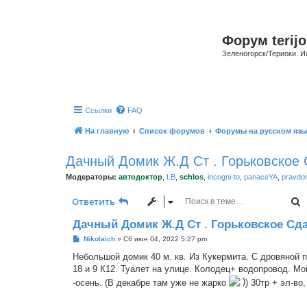
Форум terijo
Зеленогорск/Териоки. И
Ссылки
FAQ
На главную
Список форумов
Форумы на русском язы
Дачный Домик Ж.Д Ст . Горьковское
Модераторы:
автодоктор
,
LB
,
schlos
,
incogni-to
,
panaceYA
,
pravdo
П
Ответить
Дачный Домик Ж.Д Ст . Горьковское Сд
С
Nikolaich
»
Сб июн 04, 2022 5:27 pm
о
о
Небольшой домик 40 м. кв. Из Кукермита. С дровяной п
б
18 и 9 К12. Туалет на улице. Колодец+ водопровод. М
щ
е
-осень. (В декабре там уже не жарко
) 30тр + эл-во
н
и
е