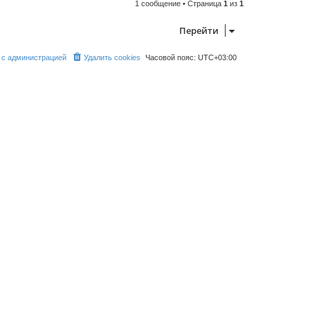
1 сообщение • Страница
1
из
1
р
н
у
Перейти
т
ь
с
 с администрацией
Удалить cookies
Часовой пояс:
UTC+03:00
я
к
н
а
ч
а
л
у