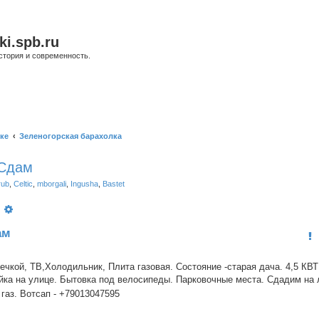
ki.spb.ru
стория и современность.
ке
Зеленогорская барахолка
 Сдам
rub
,
Celtic
,
mborgali
,
Ingusha
,
Bastet
оиск
Расширенный поиск
ам
ечкой, ТВ,Холодильник, Плита газовая. Состояние -старая дача. 4,5 КВ
ойка на улице. Бытовка под велосипеды. Парковочные места. Сдадим на 
, газ. Вотсап - +79013047595