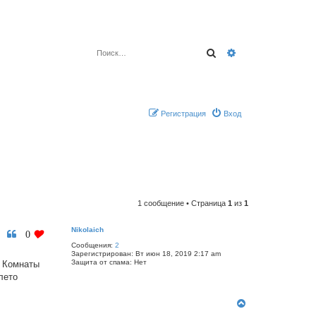
Поиск
Расширенный по
Регистрация
Вход
1 сообщение • Страница
1
из
1
Nikolaich
0
Сообщения:
2
Зарегистрирован:
Вт июн 18, 2019 2:17 am
Защита от спама:
Нет
Т Комнаты
лето
В
е