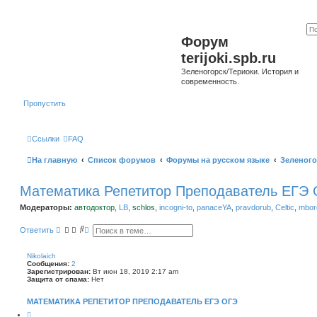
Форум
terijoki.spb.ru
Зеленогорск/Териоки. История и
современность.
Пропустить
Ссылки
FAQ
На главную
Список форумов
Форумы на русском языке
Зеленого
Математика Репетитор Преподаватель ЕГЭ
Модераторы:
автодоктор
,
LB
,
schlos
,
incogni-to
,
panaceYA
,
pravdorub
,
Celtic
,
mborg
П
Р
Ответить
о
а
и
с
с
ш
Nikolaich
к
и
Сообщения:
2
р
Зарегистрирован:
Вт июн 18, 2019 2:17 am
е
Защита от спама:
Нет
н
н
МАТЕМАТИКА РЕПЕТИТОР ПРЕПОДАВАТЕЛЬ ЕГЭ ОГЭ
ы
й