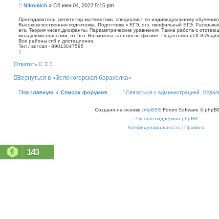
п
С
Nikolaich
»
Сб июн 04, 2022 5:15 pm
о
о
и
о
Преподаватель, репетитор математики, специалист по индивидуальному обучению.
с
Высококачественная подготовка. Подготовка к ЕГЭ, огэ, профильный ЕГЭ. Раскрыв
б
к
егэ. Теория чисел.диофанты. Параметрические уравнения. Также работа с отстаю
щ
младшими классами, от 5го. Возможны занятия по физике. Подготовка к ОГЭ.Индив
е
Все районы спб и дистационно.
н
Тел / вотсап - 89013047595
В
и
е
е
р
Ответить
н
у
Вернуться в «Зеленогорская барахолка»
т
ь
с
На главную
Список форумов
Связаться с администрацией
Удал
я
к
н
Создано на основе
phpBB
® Forum Software © phpBB
а
ч
Русская поддержка phpBB
а
л
Конфиденциальность
|
Правила
у
143