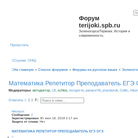
Форум
terijoki.spb.ru
Зеленогорск/Териоки. История и
современность.
Пропустить
Ссылки
FAQ
На главную
Список форумов
Форумы на русском языке
Зеленого
Математика Репетитор Преподаватель ЕГЭ
Модераторы:
автодоктор
,
LB
,
schlos
,
incogni-to
,
panaceYA
,
pravdorub
,
Celtic
,
mborg
П
Р
Ответить
о
а
и
с
с
ш
Nikolaich
к
и
Сообщения:
2
р
Зарегистрирован:
Вт июн 18, 2019 2:17 am
е
Защита от спама:
Нет
н
н
МАТЕМАТИКА РЕПЕТИТОР ПРЕПОДАВАТЕЛЬ ЕГЭ ОГЭ
ы
й