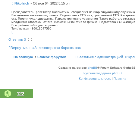
п
С
Nikolaich
»
Сб июн 04, 2022 5:15 pm
о
о
и
о
Преподаватель, репетитор математики, специалист по индивидуальному обучению.
с
Высококачественная подготовка. Подготовка к ЕГЭ, огэ, профильный ЕГЭ. Раскрыв
б
к
егэ. Теория чисел.диофанты. Параметрические уравнения. Также работа с отстаю
щ
младшими классами, от 5го. Возможны занятия по физике. Подготовка к ОГЭ.Индив
е
Все районы спб и дистационно.
н
Тел / вотсап - 89013047595
В
и
е
е
р
Ответить
н
у
Вернуться в «Зеленогорская барахолка»
т
ь
с
На главную
Список форумов
Связаться с администрацией
Удал
я
к
н
Создано на основе
phpBB
® Forum Software © phpBB
а
ч
Русская поддержка phpBB
а
л
Конфиденциальность
|
Правила
у
122