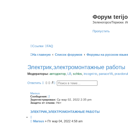
Форум terijo
Зеленогорск/Териоки. И
Пропустить
Ссылки
FAQ
На главную
Список форумов
Форумы на русском язык
Электрик,электромонтажные работы
Модераторы:
автодоктор
,
LB
,
schlos
,
incogni-to
,
panaceYA
,
pravdoru
П
Р
Ответить
о
а
и
с
с
ш
Marsus
к
и
Сообщения:
2
р
Зарегистрирован:
Ср мар 02, 2022 2:35 pm
е
Защита от спама:
Нет
н
н
ЭЛЕКТРИК,ЭЛЕКТРОМОНТАЖНЫЕ РАБОТЫ
ы
й
п
С
Marsus
»
Пт мар 04, 2022 4:58 am
о
о
и