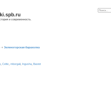
ki.spb.ru
стория и современность.
е
Зеленогорская барахолка
b
,
Celtic
,
mborgali
,
Ingusha
,
Bastet