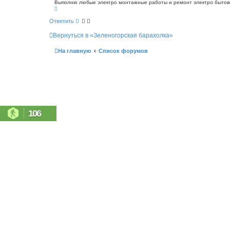
о
Выполню любые электро монтажные работы и ремонт электро бытовой
с
В
б
к
е
щ
р
Ответить
е
н
н
у
Вернуться в «Зеленогорская барахолка»
т
и
ь
е
с
На главную
Список форумов
я
к
н
а
ч
а
л
у
106