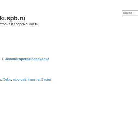
ki.spb.ru
стория и современность.
е
Зеленогорская барахолка
b
,
Celtic
,
mborgali
,
Ingusha
,
Bastet