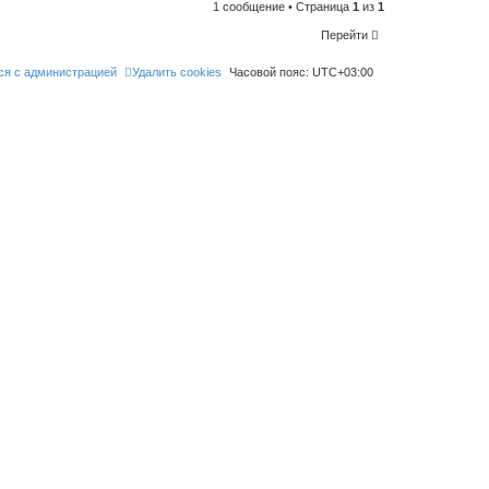
l
1 сообщение • Страница
1
из
1
i
k
Перейти
e
t
h
ся с администрацией
Удалить cookies
Часовой пояс:
UTC+03:00
i
s
p
o
s
t