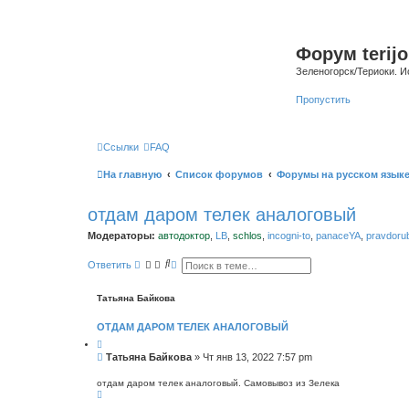
Форум terijo
Зеленогорск/Териоки. И
Пропустить
Ссылки
FAQ
На главную
Список форумов
Форумы на русском язык
отдам даром телек аналоговый
Модераторы:
автодоктор
,
LB
,
schlos
,
incogni-to
,
panaceYA
,
pravdoru
П
Р
Ответить
о
а
и
с
с
ш
Татьяна Байкова
к
и
р
ОТДАМ ДАРОМ ТЕЛЕК АНАЛОГОВЫЙ
е
н
н
С
Татьяна Байкова
»
Чт янв 13, 2022 7:57 pm
ы
о
й
о
п
отдам даром телек аналоговый. Самовывоз из Зелека
В
о
б
е
и
щ