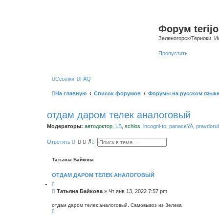
Форум terijo
Зеленогорск/Териоки. И
Пропустить
Ссылки
FAQ
На главную
Список форумов
Форумы на русском язык
отдам даром телек аналоговый
Модераторы:
автодоктор
,
LB
,
schlos
,
incogni-to
,
panaceYA
,
pravdoru
П
Р
Ответить
о
а
и
с
с
ш
Татьяна Байкова
к
и
р
ОТДАМ ДАРОМ ТЕЛЕК АНАЛОГОВЫЙ
е
н
н
С
Татьяна Байкова
»
Чт янв 13, 2022 7:57 pm
ы
о
й
о
п
отдам даром телек аналоговый. Самовывоз из Зелека
В
о
б
е
и
щ