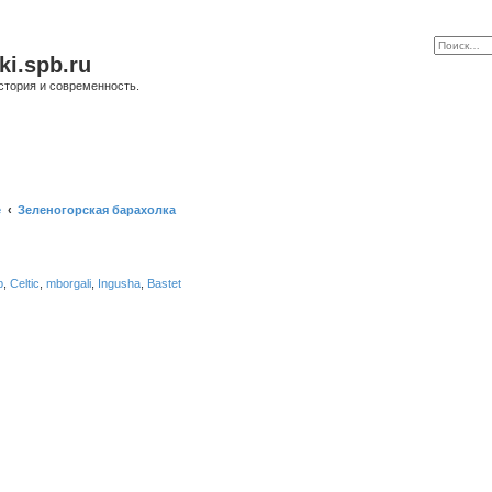
ki.spb.ru
стория и современность.
е
Зеленогорская барахолка
b
,
Celtic
,
mborgali
,
Ingusha
,
Bastet