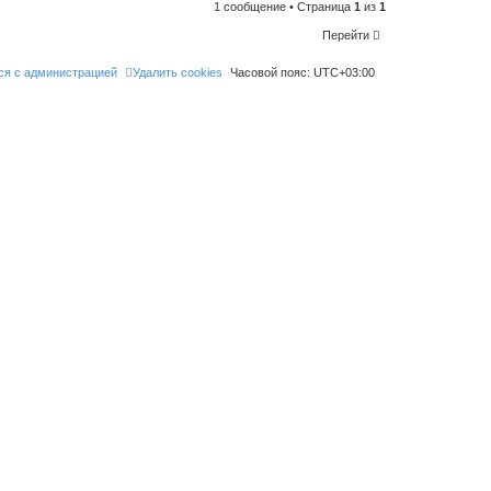
l
1 сообщение • Страница
1
из
1
i
k
Перейти
e
t
h
ся с администрацией
Удалить cookies
Часовой пояс:
UTC+03:00
i
s
p
o
s
t