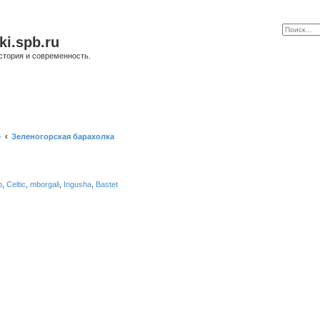
ki.spb.ru
стория и современность.
е
Зеленогорская барахолка
b
,
Celtic
,
mborgali
,
Ingusha
,
Bastet