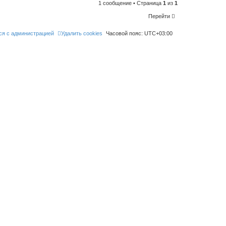
l
1 сообщение • Страница
1
из
1
i
k
Перейти
e
t
h
ся с администрацией
Удалить cookies
Часовой пояс:
UTC+03:00
i
s
p
o
s
t