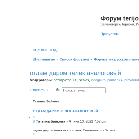
Форум terijo
Зеленогорск/Териоки. И
Пропустить
Ссылки
FAQ
На главную
Список форумов
Форумы на русском язык
отдам даром телек аналоговый
Модераторы:
автодоктор
,
LB
,
schlos
,
incogni-to
,
panaceYA
,
pravdoru
П
Р
Ответить
о
а
и
с
с
ш
Татьяна Байкова
к
и
р
ОТДАМ ДАРОМ ТЕЛЕК АНАЛОГОВЫЙ
е
н
н
С
Татьяна Байкова
»
Чт янв 13, 2022 7:57 pm
ы
о
й
о
п
отдам даром телек аналоговый. Самовывоз из Зелека
В
о
б
е
и
щ