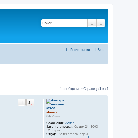
Поиск
Расширенный по
Регистрация
Вход
1 сообщение • Страница
1
из
1
0
abravo
Site Admin
Сообщения:
32965
Зарегистрирован:
Ср дек 24, 2003
12:35 pm
Откуда:
Зеленогорск/Terijoki
К