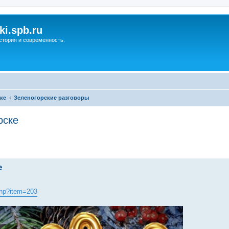
ki.spb.ru
стория и современность.
ке
Зеленогорские разговоры
рске
ренный поиск
е
.php?item=203