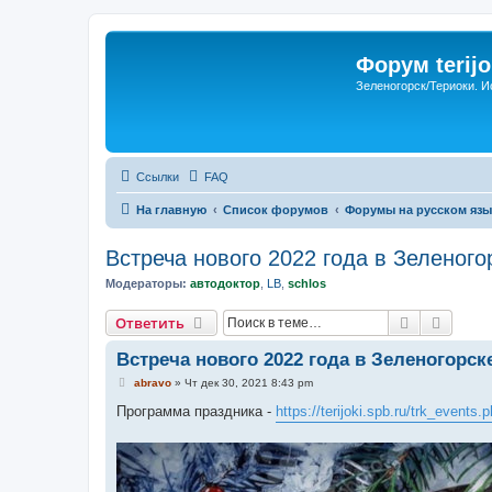
Форум terijo
Зеленогорск/Териоки. И
Ссылки
FAQ
На главную
Список форумов
Форумы на русском язы
Встреча нового 2022 года в Зеленого
Модераторы:
автодоктор
,
LB
,
schlos
Поиск
Расши
Ответить
Встреча нового 2022 года в Зеленогорск
С
abravo
»
Чт дек 30, 2021 8:43 pm
о
о
Программа праздника -
https://terijoki.spb.ru/trk_events
б
щ
е
н
и
е