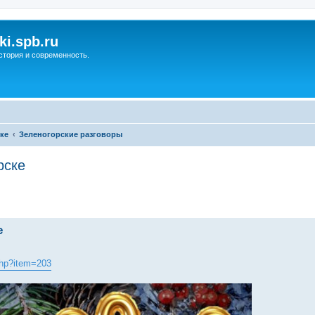
ki.spb.ru
стория и современность.
ке
Зеленогорские разговоры
рске
ренный поиск
е
.php?item=203