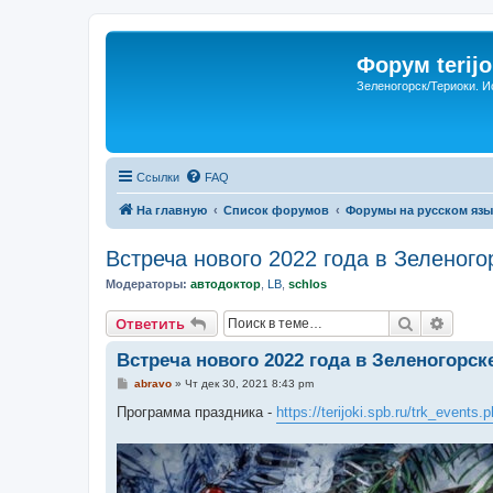
Форум terijo
Зеленогорск/Териоки. И
Ссылки
FAQ
На главную
Список форумов
Форумы на русском язы
Встреча нового 2022 года в Зеленого
Модераторы:
автодоктор
,
LB
,
schlos
Поиск
Расши
Ответить
Встреча нового 2022 года в Зеленогорск
С
abravo
»
Чт дек 30, 2021 8:43 pm
о
о
Программа праздника -
https://terijoki.spb.ru/trk_events
б
щ
е
н
и
е