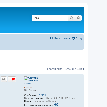
Поиск
Расширенный по
Регистрация
Вход
1 сообщение • Страница
1
из
1
0
abravo
Site Admin
Сообщения:
32971
Зарегистрирован:
Ср дек 24, 2003 12:35 pm
Откуда:
Зеленогорск/Terijoki
К
Контактная информация:
о