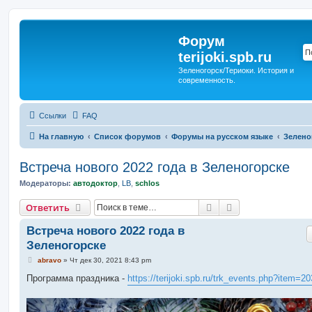
Форум
terijoki.spb.ru
Зеленогорск/Териоки. История и
современность.
Ссылки
FAQ
На главную
Список форумов
Форумы на русском языке
Зелено
Встреча нового 2022 года в Зеленогорске
Модераторы:
автодоктор
,
LB
,
schlos
Поиск
Расширенный п
Ответить
Встреча нового 2022 года в
Зеленогорске
С
abravo
»
Чт дек 30, 2021 8:43 pm
о
о
Программа праздника -
https://terijoki.spb.ru/trk_events.php?item=20
б
щ
е
н