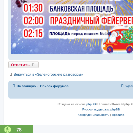
Ответить
Вернуться в «Зеленогорские разговоры»
На главную
Список форумов
Удал
Создано на основе
phpBB
® Forum Software © phpBB
Русская поддержка phpBB
Конфиденциальность
|
Правила
78