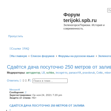
Форум
terijoki.spb.ru
Зеленогорск/Териоки. История и
современность.
Пропустить
Ссылки
FAQ
На главную
Список форумов
Форумы на русском языке
Зеленого
Сдаётся дача посуточно 250 метров от зали
Модераторы:
автодоктор
,
LB
,
schlos
,
incogni-to
,
panaceYA
,
pravdorub
,
Celtic
,
mborg
П
Р
Ответить
о
а
и
с
с
ш
МихаилК
к
и
Сообщения:
2
р
Зарегистрирован:
Ср ноя 24, 2021 7:20 pm
е
Защита от спама:
Нет
н
н
СДАЁТСЯ ДАЧА ПОСУТОЧНО 250 МЕТРОВ ОТ ЗАЛИВА
ы
й