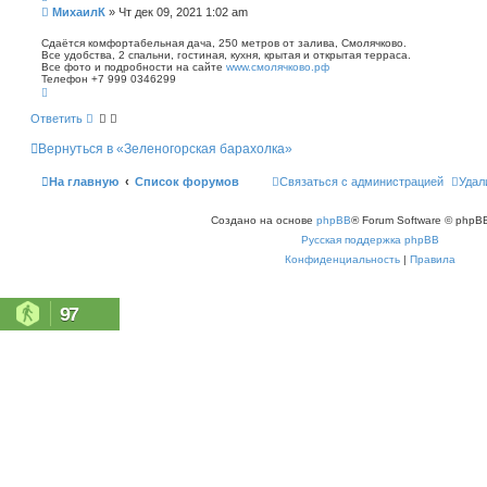
п
С
МихаилК
»
Чт дек 09, 2021 1:02 am
о
о
и
о
Сдаётся комфортабельная дача, 250 метров от залива, Смолячково.
с
Все удобства, 2 спальни, гостиная, кухня, крытая и открытая терраса.
б
к
Все фото и подробности на сайте
www.смолячково.рф
щ
Телефон +7 999 0346299
е
В
н
е
р
и
Ответить
н
е
у
Вернуться в «Зеленогорская барахолка»
т
ь
с
На главную
Список форумов
Связаться с администрацией
Удал
я
к
н
Создано на основе
phpBB
® Forum Software © phpBB
а
ч
Русская поддержка phpBB
а
л
Конфиденциальность
|
Правила
у
97