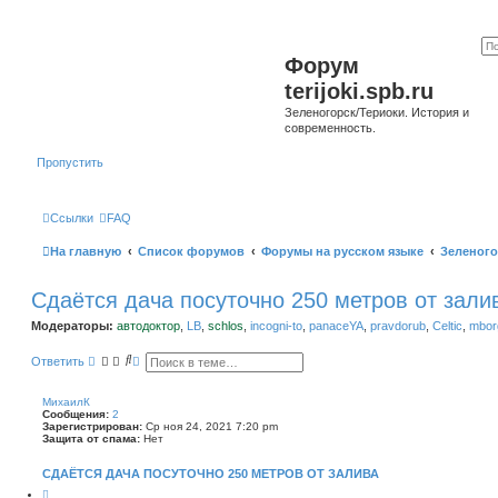
Форум
terijoki.spb.ru
Зеленогорск/Териоки. История и
современность.
Пропустить
Ссылки
FAQ
На главную
Список форумов
Форумы на русском языке
Зеленого
Сдаётся дача посуточно 250 метров от зали
Модераторы:
автодоктор
,
LB
,
schlos
,
incogni-to
,
panaceYA
,
pravdorub
,
Celtic
,
mborg
П
Р
Ответить
о
а
и
с
с
ш
МихаилК
к
и
Сообщения:
2
р
Зарегистрирован:
Ср ноя 24, 2021 7:20 pm
е
Защита от спама:
Нет
н
н
СДАЁТСЯ ДАЧА ПОСУТОЧНО 250 МЕТРОВ ОТ ЗАЛИВА
ы
й