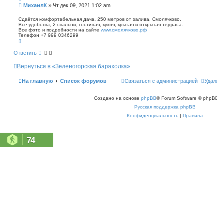
п
С
МихаилК
»
Чт дек 09, 2021 1:02 am
о
о
и
о
Сдаётся комфортабельная дача, 250 метров от залива, Смолячково.
с
Все удобства, 2 спальни, гостиная, кухня, крытая и открытая терраса.
б
к
Все фото и подробности на сайте
www.смолячково.рф
щ
Телефон +7 999 0346299
е
В
н
е
р
и
Ответить
н
е
у
Вернуться в «Зеленогорская барахолка»
т
ь
с
На главную
Список форумов
Связаться с администрацией
Удал
я
к
н
Создано на основе
phpBB
® Forum Software © phpBB
а
ч
Русская поддержка phpBB
а
л
Конфиденциальность
|
Правила
у
74