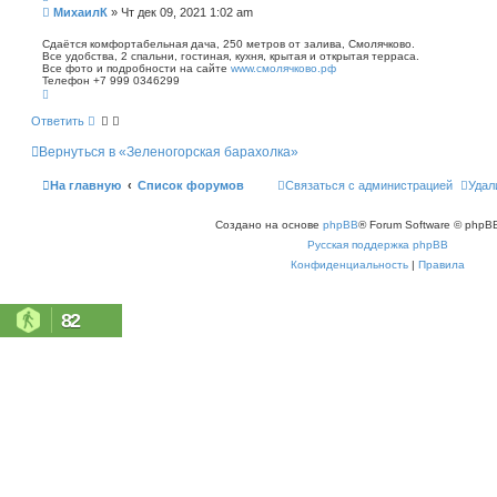
п
С
МихаилК
»
Чт дек 09, 2021 1:02 am
о
о
и
о
Сдаётся комфортабельная дача, 250 метров от залива, Смолячково.
с
Все удобства, 2 спальни, гостиная, кухня, крытая и открытая терраса.
б
к
Все фото и подробности на сайте
www.смолячково.рф
щ
Телефон +7 999 0346299
е
В
н
е
р
и
Ответить
н
е
у
Вернуться в «Зеленогорская барахолка»
т
ь
с
На главную
Список форумов
Связаться с администрацией
Удал
я
к
н
Создано на основе
phpBB
® Forum Software © phpBB
а
ч
Русская поддержка phpBB
а
л
Конфиденциальность
|
Правила
у
82