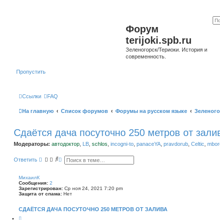
Форум
terijoki.spb.ru
Зеленогорск/Териоки. История и
современность.
Пропустить
Ссылки
FAQ
На главную
Список форумов
Форумы на русском языке
Зеленого
Сдаётся дача посуточно 250 метров от зали
Модераторы:
автодоктор
,
LB
,
schlos
,
incogni-to
,
panaceYA
,
pravdorub
,
Celtic
,
mborg
П
Р
Ответить
о
а
и
с
с
ш
МихаилК
к
и
Сообщения:
2
р
Зарегистрирован:
Ср ноя 24, 2021 7:20 pm
е
Защита от спама:
Нет
н
н
СДАЁТСЯ ДАЧА ПОСУТОЧНО 250 МЕТРОВ ОТ ЗАЛИВА
ы
й