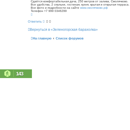
о
Сдаётся комфортабельная дача, 250 метров от залива, Смолячково.
с
Все удобства, 2 спальни, гостиная, кухня, крытая и открытая терраса.
б
к
Все фото и подробности на сайте
www.смолячково.рф
щ
Телефон +7 999 0346299
е
В
н
е
р
и
Ответить
н
е
у
Вернуться в «Зеленогорская барахолка»
т
ь
с
На главную
Список форумов
я
к
н
а
ч
а
л
у
143