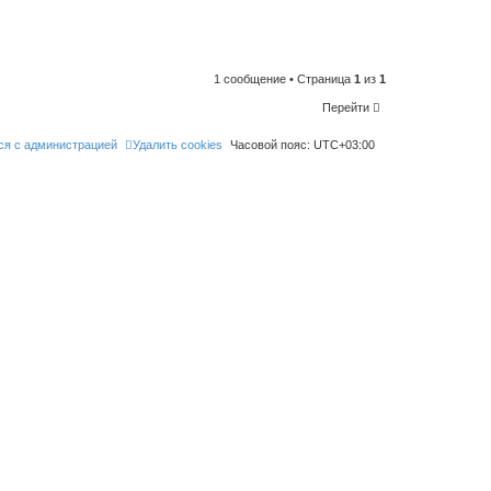
n
t
o
l
i
k
e
1 сообщение • Страница
1
из
1
t
h
Перейти
i
s
p
ся с администрацией
Удалить cookies
Часовой пояс:
UTC+03:00
o
s
t