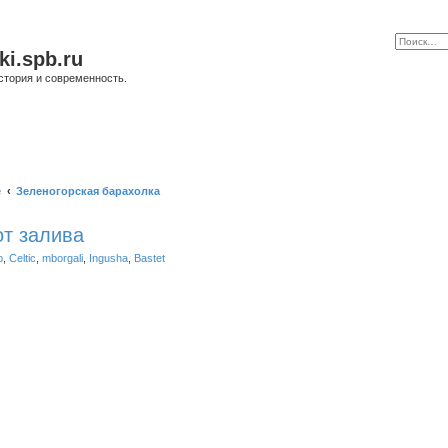
ki.spb.ru
стория и современность.
е
Зеленогорская барахолка
от залива
b
,
Celtic
,
mborgali
,
Ingusha
,
Bastet