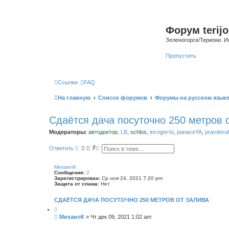
Форум terijo
Зеленогорск/Териоки. И
Пропустить
Ссылки
FAQ
На главную
Список форумов
Форумы на русском язык
Сдаётся дача посуточно 250 метров 
Модераторы:
автодоктор
,
LB
,
schlos
,
incogni-to
,
panaceYA
,
pravdoru
П
Р
Ответить
о
а
и
с
с
ш
МихаилК
к
и
Сообщения:
2
р
Зарегистрирован:
Ср ноя 24, 2021 7:20 pm
е
Защита от спама:
Нет
н
н
СДАЁТСЯ ДАЧА ПОСУТОЧНО 250 МЕТРОВ ОТ ЗАЛИВА
ы
й
п
С
МихаилК
»
Чт дек 09, 2021 1:02 am
о
о
и