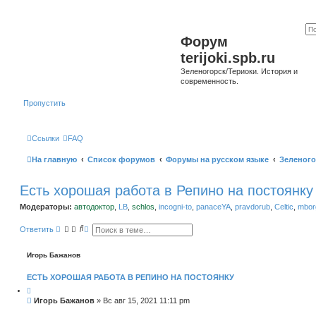
Форум
terijoki.spb.ru
Зеленогорск/Териоки. История и
современность.
Пропустить
Ссылки
FAQ
На главную
Список форумов
Форумы на русском языке
Зеленого
Есть хорошая работа в Репино на постоянку
Модераторы:
автодоктор
,
LB
,
schlos
,
incogni-to
,
panaceYA
,
pravdorub
,
Celtic
,
mborg
П
Р
Ответить
о
а
и
с
с
ш
Игорь Бажанов
к
и
р
ЕСТЬ ХОРОШАЯ РАБОТА В РЕПИНО НА ПОСТОЯНКУ
е
н
н
С
Игорь Бажанов
»
Вс авг 15, 2021 11:11 pm
ы
о
й