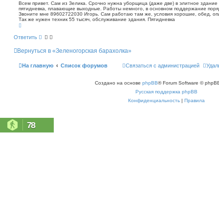
о
п
Всем привет. Сам из Зелика. Срочно нужна уборщица (даже две) в элитное здание 
о
пятидневка, плавающие выходные. Работы немного, в основном поддержание поряд
б
Звоните мне 89602722030 Игорь. Сам работаю там же, условия хорошие, обед, оп
и
щ
Так же нужен техник 55 тысяч, обслуживание здания. Пятидневка
с
е
В
к
н
е
р
и
Ответить
н
е
у
Вернуться в «Зеленогорская барахолка»
т
ь
с
На главную
Список форумов
Связаться с администрацией
Удал
я
к
н
Создано на основе
phpBB
® Forum Software © phpBB
а
ч
Русская поддержка phpBB
а
л
Конфиденциальность
|
Правила
у
78