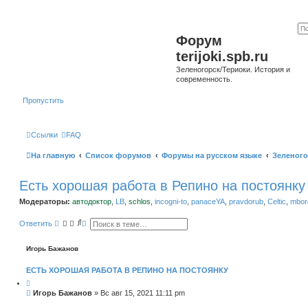
Форум
terijoki.spb.ru
Зеленогорск/Териоки. История и
современность.
Пропустить
Ссылки
FAQ
На главную
Список форумов
Форумы на русском языке
Зеленого
Есть хорошая работа в Репино на постоянку
Модераторы:
автодоктор
,
LB
,
schlos
,
incogni-to
,
panaceYA
,
pravdorub
,
Celtic
,
mborg
П
Р
Ответить
о
а
и
с
с
ш
Игорь Бажанов
к
и
р
ЕСТЬ ХОРОШАЯ РАБОТА В РЕПИНО НА ПОСТОЯНКУ
е
н
н
С
Игорь Бажанов
»
Вс авг 15, 2021 11:11 pm
ы
о
й