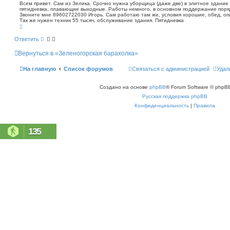
о
п
Всем привет. Сам из Зелика. Срочно нужна уборщица (даже две) в элитное здание 
о
пятидневка, плавающие выходные. Работы немного, в основном поддержание поряд
б
Звоните мне 89602722030 Игорь. Сам работаю там же, условия хорошие, обед, оп
и
щ
Так же нужен техник 55 тысяч, обслуживание здания. Пятидневка
с
е
В
к
н
е
р
и
Ответить
н
е
у
Вернуться в «Зеленогорская барахолка»
т
ь
с
На главную
Список форумов
Связаться с администрацией
Удал
я
к
н
Создано на основе
phpBB
® Forum Software © phpBB
а
ч
Русская поддержка phpBB
а
л
Конфиденциальность
|
Правила
у
135