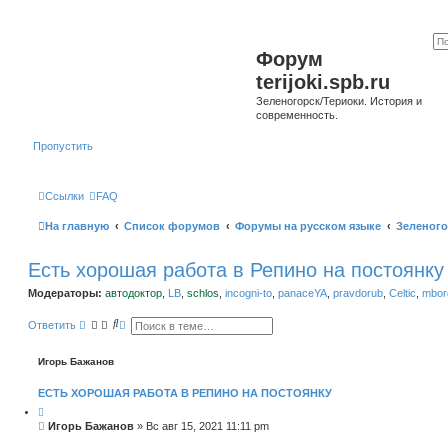
Форум
terijoki.spb.ru
Зеленогорск/Териоки. История и
современность.
Пропустить
Ссылки
FAQ
На главную
Список форумов
Форумы на русском языке
Зеленого
Есть хорошая работа в Репино на постоянку
Модераторы:
автодоктор
,
LB
,
schlos
,
incogni-to
,
panaceYA
,
pravdorub
,
Celtic
,
mborg
П
Р
Ответить
о
а
и
с
с
ш
Игорь Бажанов
к
и
р
ЕСТЬ ХОРОШАЯ РАБОТА В РЕПИНО НА ПОСТОЯНКУ
е
н
н
С
Игорь Бажанов
»
Вс авг 15, 2021 11:11 pm
ы
о
й