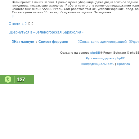
о
п
Всем привет. Сам из Зелика. Срочно нужна уборщица (даже две) в элитное здание 
о
пятидневка, плавающие выходные. Работы немного, в основном поддержание поряд
б
Звоните мне 89602722030 Игорь. Сам работаю там же, условия хорошие, обед, оп
и
щ
Так же нужен техник 55 тысяч, обслуживание здания. Пятидневка
с
е
В
к
н
е
р
и
Ответить
н
е
у
Вернуться в «Зеленогорская барахолка»
т
ь
с
На главную
Список форумов
Связаться с администрацией
Удал
я
к
н
Создано на основе
phpBB
® Forum Software © phpBB
а
ч
Русская поддержка phpBB
а
л
Конфиденциальность
|
Правила
у
127