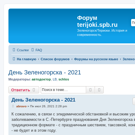
Форум
terijoki.spb.ru
Зеленогорск/Териоки. История и
современность.
Ссылки
FAQ
На главную
Список форумов
Форумы на русском языке
Зелено
День Зеленогорска - 2021
Модераторы:
автодоктор
,
LB
,
schlos
Поиск
Расширенный п
Ответить
День Зеленогорска - 2021
С
abravo
»
Пн июл 26, 2021 2:28 pm
о
о
К сожалению, в связи с эпидемической обстановкой и высоким ур
б
заболеваемости в С.-Петербурге празднования Дня Зеленогорска 
щ
е
традиционном формате - с праздничным шествием, таксовкой, ко
н
- не будет и в этом году.
и
е