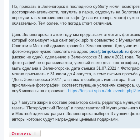
Но, приехать в Зеленогорск в последнюю субботу июля, осмотрет
достопримечательности, погулять в парке, отдохнуть на Золотом 
перекусить в многочисленных кафе (у нас их теперь много) нужно
обязательно. Тем более, что погода стоит отличная.
День Зеленогорска в этом году мы предлагаем отметить фотокон
который организует наш сайт terijoki.spb.ru совместно с Муницип
Советом и Местной администрацией г. Зеленогорска. Для участия 
фотоконкурсе нужно прислать на адрес
pics@terijoki.spb.ru
фото
(можно не одну), сделанную в Зеленогорске 31 июля 2021 года. Т
фотографий не ограничивается, условий всего два - фотография 
быть сделана в Зеленогорске, дата съемки 31.07.2021 г. Фотограф
можно присылать с 31 июля до 4 августа, в теме письма просьба 
"День Зеленогорска 2021", а в тексте сообщить имя автора. Все
присланные фотографии, соответствующие условиям конкурса, б
опубликованы на страничке -
https://terijoki.spb.ru/trk_events.php?i
До 7 августа жюри в составе редактора сайта, редактора муницип
газеты "Петербургский Посад" и представителей Муниципального 
и Местной администрации г. Зеленогорска выберет 3 лучшие фото
авторы которых будут награждены ценными подарками.
Ответить