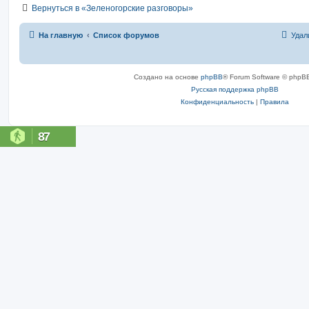
Вернуться в «Зеленогорские разговоры»
На главную
Список форумов
Удал
Создано на основе
phpBB
® Forum Software © phpBB
Русская поддержка phpBB
Конфиденциальность
|
Правила
87