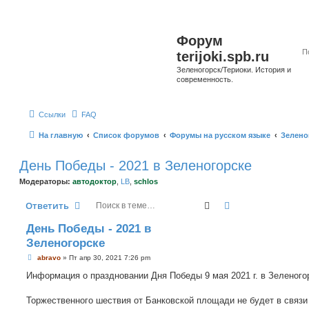
Форум
terijoki.spb.ru
Зеленогорск/Териоки. История и
современность.
Ссылки
FAQ
На главную
Список форумов
Форумы на русском языке
Зелено
День Победы - 2021 в Зеленогорске
Модераторы:
автодоктор
,
LB
,
schlos
Поиск
Расширенный п
Ответить
День Победы - 2021 в
Зеленогорске
С
abravo
»
Пт апр 30, 2021 7:26 pm
о
о
Информация о праздновании Дня Победы 9 мая 2021 г. в Зеленого
б
щ
е
Торжественного шествия от Банковской площади не будет в связи
н