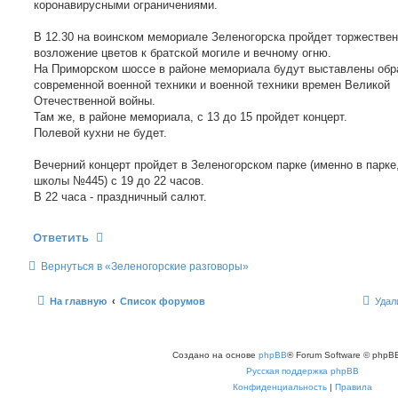
коронавирусными ограничениями.
и
е
В 12.30 на воинском мемориале Зеленогорска пройдет торжестве
возложение цветов к братской могиле и вечному огню.
На Приморском шоссе в районе мемориала будут выставлены обр
современной военной техники и военной техники времен Великой
Отечественной войны.
Там же, в районе мемориала, с 13 до 15 пройдет концерт.
Полевой кухни не будет.
Вечерний концерт пройдет в Зеленогорском парке (именно в парке,
школы №445) с 19 до 22 часов.
В 22 часа - праздничный салют.
Ответить
Вернуться в «Зеленогорские разговоры»
На главную
Список форумов
Удал
Создано на основе
phpBB
® Forum Software © phpBB
Русская поддержка phpBB
Конфиденциальность
|
Правила