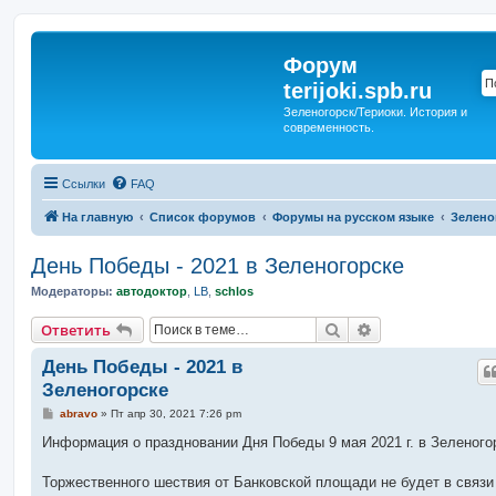
Форум
terijoki.spb.ru
Зеленогорск/Териоки. История и
современность.
Ссылки
FAQ
На главную
Список форумов
Форумы на русском языке
Зелено
День Победы - 2021 в Зеленогорске
Модераторы:
автодоктор
,
LB
,
schlos
Поиск
Расширенный п
Ответить
День Победы - 2021 в
Зеленогорске
С
abravo
»
Пт апр 30, 2021 7:26 pm
о
о
Информация о праздновании Дня Победы 9 мая 2021 г. в Зеленого
б
щ
е
Торжественного шествия от Банковской площади не будет в связи
н