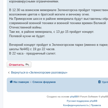
коронавирусными ограничениями.
и
е
В 12.30 на воинском мемориале Зеленогорска пройдет торжестве
возложение цветов к братской могиле и вечному огню.
На Приморском шоссе в районе мемориала будут выставлены обр
современной военной техники и военной техники времен Великой
Отечественной войны.
Там же, в районе мемориала, с 13 до 15 пройдет концерт.
Полевой кухни не будет.
Вечерний концерт пройдет в Зеленогорском парке (именно в парке,
школы №445) с 19 до 22 часов.
В 22 часа - праздничный салют.
Ответить
Вернуться в «Зеленогорские разговоры»
На главную
Список форумов
Удал
Создано на основе
phpBB
® Forum Software © phpBB
Русская поддержка phpBB
Конфиденциальность
|
Правила