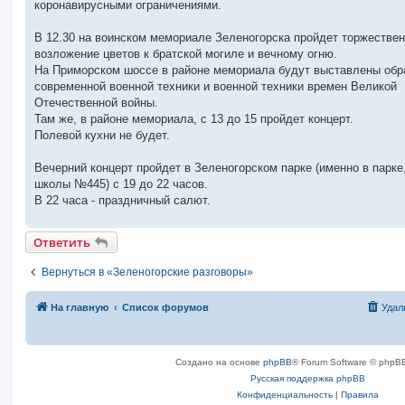
коронавирусными ограничениями.
и
е
В 12.30 на воинском мемориале Зеленогорска пройдет торжестве
возложение цветов к братской могиле и вечному огню.
На Приморском шоссе в районе мемориала будут выставлены обр
современной военной техники и военной техники времен Великой
Отечественной войны.
Там же, в районе мемориала, с 13 до 15 пройдет концерт.
Полевой кухни не будет.
Вечерний концерт пройдет в Зеленогорском парке (именно в парке,
школы №445) с 19 до 22 часов.
В 22 часа - праздничный салют.
Ответить
Вернуться в «Зеленогорские разговоры»
На главную
Список форумов
Удал
Создано на основе
phpBB
® Forum Software © phpBB
Русская поддержка phpBB
Конфиденциальность
|
Правила