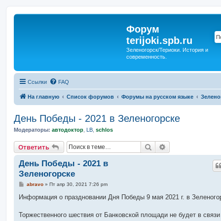
Форум
terijoki.spb.ru
Зеленогорск/Териоки. История и
современность.
Ссылки
FAQ
На главную
Список форумов
Форумы на русском языке
Зелено
День Победы - 2021 в Зеленогорске
Модераторы:
автодоктор
,
LB
,
schlos
Поиск
Расширенный п
Ответить
День Победы - 2021 в
Зеленогорске
С
abravo
»
Пт апр 30, 2021 7:26 pm
о
о
Информация о праздновании Дня Победы 9 мая 2021 г. в Зеленого
б
щ
е
Торжественного шествия от Банковской площади не будет в связи
н