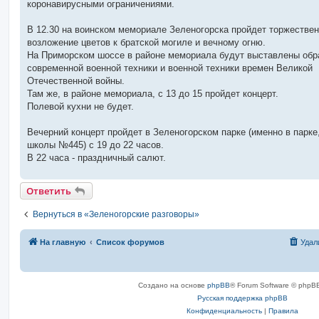
коронавирусными ограничениями.
и
е
В 12.30 на воинском мемориале Зеленогорска пройдет торжестве
возложение цветов к братской могиле и вечному огню.
На Приморском шоссе в районе мемориала будут выставлены обр
современной военной техники и военной техники времен Великой
Отечественной войны.
Там же, в районе мемориала, с 13 до 15 пройдет концерт.
Полевой кухни не будет.
Вечерний концерт пройдет в Зеленогорском парке (именно в парке,
школы №445) с 19 до 22 часов.
В 22 часа - праздничный салют.
Ответить
Вернуться в «Зеленогорские разговоры»
На главную
Список форумов
Удал
Создано на основе
phpBB
® Forum Software © phpBB
Русская поддержка phpBB
Конфиденциальность
|
Правила