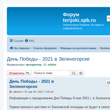
Форум
terijoki.spb.ru
Зеленогорск/Териоки. История и
современность.
Ссылки
FAQ
На главную
Список форумов
Форумы на русском языке
Зелено
День Победы - 2021 в Зеленогорске
Модераторы:
автодоктор
,
LB
,
schlos
Поиск
Расширенный п
Ответить
День Победы - 2021 в
Зеленогорске
С
abravo
»
Пт апр 30, 2021 7:26 pm
о
о
Информация о праздновании Дня Победы 9 мая 2021 г. в Зеленого
б
щ
е
Торжественного шествия от Банковской площади не будет в связи
н