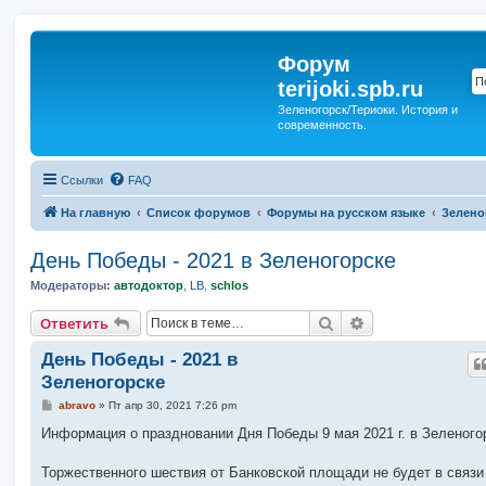
Форум
terijoki.spb.ru
Зеленогорск/Териоки. История и
современность.
Ссылки
FAQ
На главную
Список форумов
Форумы на русском языке
Зелено
День Победы - 2021 в Зеленогорске
Модераторы:
автодоктор
,
LB
,
schlos
Поиск
Расширенный п
Ответить
День Победы - 2021 в
Зеленогорске
С
abravo
»
Пт апр 30, 2021 7:26 pm
о
о
Информация о праздновании Дня Победы 9 мая 2021 г. в Зеленого
б
щ
е
Торжественного шествия от Банковской площади не будет в связи
н