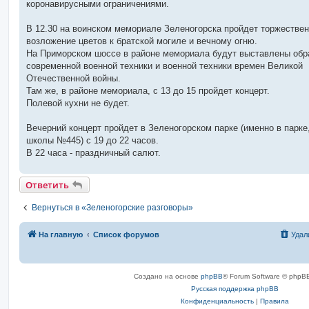
коронавирусными ограничениями.
и
е
В 12.30 на воинском мемориале Зеленогорска пройдет торжестве
возложение цветов к братской могиле и вечному огню.
На Приморском шоссе в районе мемориала будут выставлены обр
современной военной техники и военной техники времен Великой
Отечественной войны.
Там же, в районе мемориала, с 13 до 15 пройдет концерт.
Полевой кухни не будет.
Вечерний концерт пройдет в Зеленогорском парке (именно в парке,
школы №445) с 19 до 22 часов.
В 22 часа - праздничный салют.
Ответить
Вернуться в «Зеленогорские разговоры»
На главную
Список форумов
Удал
Создано на основе
phpBB
® Forum Software © phpBB
Русская поддержка phpBB
Конфиденциальность
|
Правила