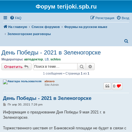
Форум terijoki.spb.ru
FAQ
Регистрация
Вход
На главную
Список форумов
Форумы на русском языке
Зеленогорские разговоры
П
о
День Победы - 2021 в Зеленогорске
и
Модераторы:
автодоктор
,
LB
,
schlos
с
Поиск
Расширенный поис
Ответить
к
1 сообщение • Страница
1
из
1
abravo
Site Admin
0
День Победы - 2021 в Зеленогорске
С
Пт апр 30, 2021 7:26 pm
о
о
Информация о праздновании Дня Победы 9 мая 2021 г. в
б
Зеленогорске.
щ
е
н
Торжественного шествия от Банковской площади не будет в связи с
и