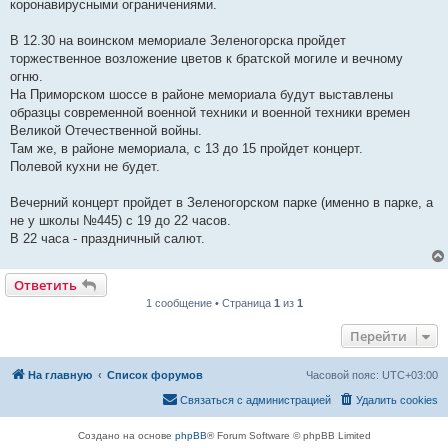
е
коронавирусными ограничениями.
В 12.30 на воинском мемориале Зеленогорска пройдет
торжественное возложение цветов к братской могиле и вечному
огню.
На Приморском шоссе в районе мемориала будут выставлены
образцы современной военной техники и военной техники времен
Великой Отечественной войны.
Там же, в районе мемориала, с 13 до 15 пройдет концерт.
Полевой кухни не будет.
Вечерний концерт пройдет в Зеленогорском парке (именно в парке, а
не у школы №445) с 19 до 22 часов.
В 22 часа - праздничный салют.
Ответить
1 сообщение • Страница
1
из
1
Перейти
На главную
Список форумов
Часовой пояс:
UTC+03:00
Связаться с администрацией
Удалить cookies
Создано на основе
phpBB
® Forum Software © phpBB Limited