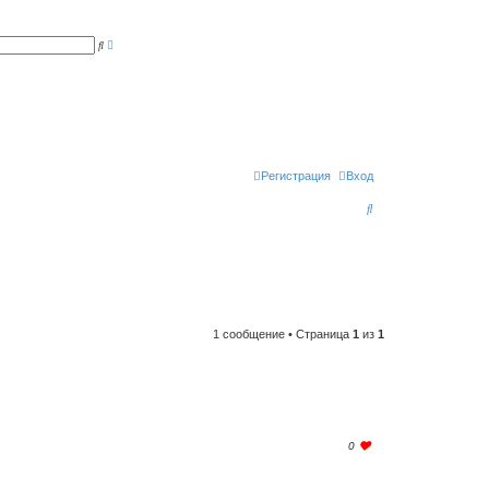
Р
П
а
о
с
и
ш
с
и
к
р
е
н
н
ы
й
п
Регистрация
Вход
о
и
П
с
к
о
и
с
к
1 сообщение • Страница
1
из
1
l
0
o
g
i