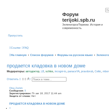
Форум
terijoki.spb.ru
Зеленогорск/Териоки. История и
современность.
Пропустить
Ссылки
FAQ
На главную
Список форумов
Форумы на русском языке
Зеленого
продается кладовка в новом доме
Модераторы:
автодоктор
,
LB
,
schlos
,
incogni-to
,
panaceYA
,
pravdorub
,
Celtic
,
mborg
П
Р
Ответить
о
а
и
с
с
ш
Oleg Zzelek
к
и
Сообщения:
5
р
Зарегистрирован:
Пт авг 18, 2017 11:44 am
е
Защита от спама:
Нет
н
н
ПРОДАЕТСЯ КЛАДОВКА В НОВОМ ДОМЕ
ы
й