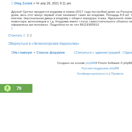
п
С
Oleg Zzelek
»
Чт апр 29, 2021 9:11 am
о
о
и
о
Друзья! Срочно продается кладовка в новом (2017 года постройки) доме на Разъез
с
дома, весь этот минус первый этаж занимают такие же кладовки. Площадь 8,8 м2, т
б
к
ключом, персональная дверь в кладовку с общего коридора этажа. Идеальное пом
щ
инвентаря, велосипедов и т.д. Кладовка имеет статус самостоятельного объекта 
е
оформлена как положено. Подробности по тел 89119385810
н
В
е
и
р
Ответить
е
н
у
Вернуться в «Зеленогорская барахолка»
т
ь
с
На главную
Список форумов
Связаться с администрацией
Удал
я
к
н
Создано на основе
phpBB
® Forum Software © phpBB
а
ч
Русская поддержка phpBB
а
л
Конфиденциальность
|
Правила
у
79