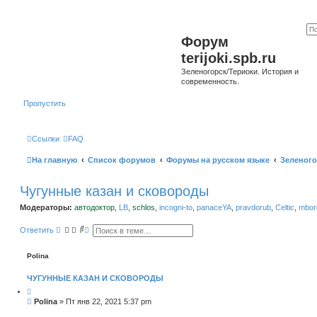
Форум
terijoki.spb.ru
Зеленогорск/Териоки. История и
современность.
Пропустить
Ссылки
FAQ
На главную
Список форумов
Форумы на русском языке
Зеленого
Чугунные казан и сковороды
Модераторы:
автодоктор
,
LB
,
schlos
,
incogni-to
,
panaceYA
,
pravdorub
,
Celtic
,
mborg
П
Р
Ответить
о
а
и
с
с
ш
Polina
к
и
р
ЧУГУННЫЕ КАЗАН И СКОВОРОДЫ
е
н
н
С
Polina
»
Пт янв 22, 2021 5:37 pm
ы
о
й