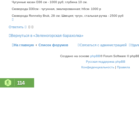
о
п
Чугунные казан D36 см - 1000 руб; глубина 10 см.
о
б
Сковорода D30см - чугунная, эмалированная; h6см- 1000 р
и
щ
с
е
Сковорода Ronneby Bruk, 28 см; Швеция; чугун, стальная ручка - 2500 руб
к
н
В
е
и
р
Ответить
е
н
у
Вернуться в «Зеленогорская барахолка»
т
ь
с
На главную
Список форумов
Связаться с администрацией
Удал
я
к
н
Создано на основе
phpBB
® Forum Software © phpBB
а
ч
Русская поддержка phpBB
а
л
Конфиденциальность
|
Правила
у
114