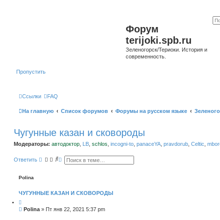
Форум
terijoki.spb.ru
Зеленогорск/Териоки. История и
современность.
Пропустить
Ссылки
FAQ
На главную
Список форумов
Форумы на русском языке
Зеленого
Чугунные казан и сковороды
Модераторы:
автодоктор
,
LB
,
schlos
,
incogni-to
,
panaceYA
,
pravdorub
,
Celtic
,
mborg
П
Р
Ответить
о
а
и
с
с
ш
Polina
к
и
р
ЧУГУННЫЕ КАЗАН И СКОВОРОДЫ
е
н
н
С
Polina
»
Пт янв 22, 2021 5:37 pm
ы
о
й