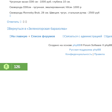
о
п
Чугунные казан D36 см - 1000 руб; глубина 10 см.
о
б
Сковорода D30см - чугунная, эмалированная; h6см- 1000 р
и
щ
с
е
Сковорода Ronneby Bruk, 28 см; Швеция; чугун, стальная ручка - 2500 руб
к
н
В
е
и
р
Ответить
е
н
у
Вернуться в «Зеленогорская барахолка»
т
ь
с
На главную
Список форумов
Связаться с администрацией
Удал
я
к
н
Создано на основе
phpBB
® Forum Software © phpBB
а
ч
Русская поддержка phpBB
а
л
Конфиденциальность
|
Правила
у
126