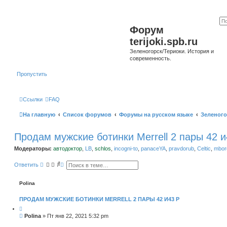
Форум
terijoki.spb.ru
Зеленогорск/Териоки. История и
современность.
Пропустить
Ссылки
FAQ
На главную
Список форумов
Форумы на русском языке
Зеленого
Продам мужские ботинки Merrell 2 пары 42 и
Модераторы:
автодоктор
,
LB
,
schlos
,
incogni-to
,
panaceYA
,
pravdorub
,
Celtic
,
mborg
П
Р
Ответить
о
а
и
с
с
ш
Polina
к
и
р
ПРОДАМ МУЖСКИЕ БОТИНКИ MERRELL 2 ПАРЫ 42 И43 Р
е
н
н
С
Polina
»
Пт янв 22, 2021 5:32 pm
ы
о
й