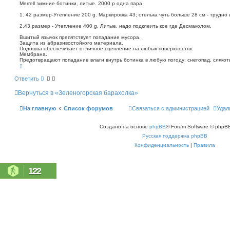
о
п
Merrell зимние ботинки, литые. 2000 р одна пара
о
б
1. 42 размер-Утепление 200 g. Маркировка 43; стелька чуть больше 28 см - трудно 
и
щ
с
е
2.43 размер - Утепление 400 g. Литые, надо подклеить кое где Десмаколом.
к
н
Вшитый язычок препятствует попадание мусора.
и
Защита из абразивостойкого материала.
е
Подошва обеспечивает отличное сцепление на любых поверхностях.
Мембрана.
Предотвращают попадание влаги внутрь ботинка в любую погоду: снегопад, слякоть
В
е
р
Ответить
н
у
Вернуться в «Зеленогорская барахолка»
т
ь
с
На главную
Список форумов
Связаться с администрацией
Удал
я
к
н
Создано на основе
phpBB
® Forum Software © phpBB
а
ч
Русская поддержка phpBB
а
л
Конфиденциальность
|
Правила
у
122