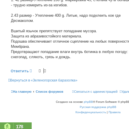
н
- трудно измерить из-за изгибов.
и
е
2.43 размер - Утепление 400 g. Литые, надо подклеить кое где
Десмаколом.
Вшитый язычок препятствует попадание мусора.
Защита из абразивостойкого материала.
Подошва обеспечивает отличное сцепление на любых поверхност
Мембрана.
Предотвращают попадание влаги внутрь ботинка в любую погоду:
снегопад, слякоть, грязь и дождь.
Ответить
Вернуться в «Зеленогорская барахолка»
На главную
Список форумов
Связаться с администрацией
Удал
Создано на основе
phpBB
® Forum Software © phpBB
Русская поддержка phpBB
Конфиденциальность
|
Правила
178