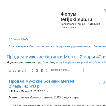
Форум
terijoki.spb.ru
Зеленогорск/Териоки. История и
современность.
Ссылки
FAQ
На главную
Список форумов
Форумы на русском языке
Зеленого
Продам мужские ботинки Merrell 2 пары 42 и
Модераторы:
автодоктор
,
LB
,
schlos
,
incogni-to
,
panaceYA
,
pravdorub
,
Celtic
,
mbo
Поиск
Расширенный поиск
Ответить
Продам мужские ботинки Merrell
2 пары 42 и43 р
С
Polina
»
Пт янв 22, 2021 5:32 pm
о
о
Merrell зимние ботинки, литые. 2000 р одна пара
б
щ
е
1. 42 размер-Утепление 200 g. Маркировка 43; стелька чуть больш