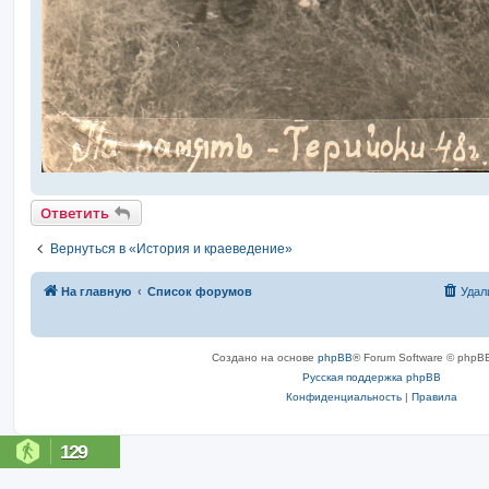
Ответить
Вернуться в «История и краеведение»
На главную
Список форумов
Удал
Создано на основе
phpBB
® Forum Software © phpBB
Русская поддержка phpBB
Конфиденциальность
|
Правила
129