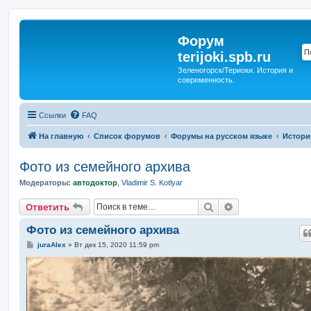
Форум
terijoki.spb.ru
Зеленогорск/Териоки. История и
современность.
Ссылки
FAQ
На главную
Список форумов
Форумы на русском языке
Истори
Фото из семейного архива
Модераторы:
автодоктор
,
Vladimir S. Kotlyar
Поиск
Расширенный п
Ответить
Фото из семейного архива
С
juraAlex
»
Вт дек 15, 2020 11:59 pm
о
о
б
щ
е
н
и
е