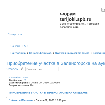
Форум
terijoki.spb.ru
Зеленогорск/Териоки. История и
современность.
Пропустить
Ссылки
FAQ
На главную
Список форумов
Форумы на русском языке
Земельн
Приобретение участка в Зеленогорске на ау
П
Р
Ответить
о
а
и
с
с
ш
АлексейМатвеев
к
и
Сообщения:
21
р
Зарегистрирован:
Сб янв 09, 2010 12:00 pm
е
Защита от спама:
Нет
н
н
ПРИОБРЕТЕНИЕ УЧАСТКА В ЗЕЛЕНОГОРСКЕ НА АУКЦИОНЕ
ы
й
Ц
и
п
С
АлексейМатвеев
»
Пн ноя 09, 2020 12:48 pm
т
о
о
а
и