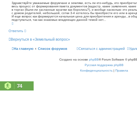
о
т
Здравствуйте уважаемые форумчане и земляки, есть ли кто-нибудь, кто приобретал
с
а
весь процесс от формирования пакета документов (кадастр, какие заявления, какие
б
к
в торгах (были-ли засланные казачки как боролись?), и вообще насколько это реал
щ
с домом родителей, небольшой, сотки 3-4 хотелось бы приобрести его или в аренд
е
И еще вопрос как формируется начальная цена для приобретения и аренды...в обще
н
подступаться, так как знакомых владеющих данной темой нет...
В
и
е
е
р
Ответить
н
у
Вернуться в «Земельный вопрос»
т
ь
с
На главную
Список форумов
Связаться с администрацией
Удал
я
к
н
Создано на основе
phpBB
® Forum Software © phpBB
а
ч
Русская поддержка phpBB
а
л
Конфиденциальность
|
Правила
у
74