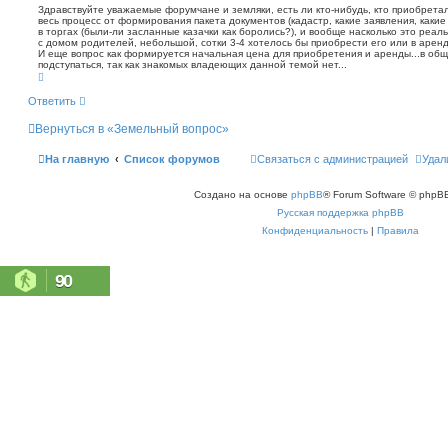
о
т
Здравствуйте уважаемые форумчане и земляки, есть ли кто-нибудь, кто приобретал
с
а
весь процесс от формирования пакета документов (кадастр, какие заявления, какие
б
к
в торгах (были-ли засланные казачки как боролись?), и вообще насколько это реал
щ
с домом родителей, небольшой, сотки 3-4 хотелось бы приобрести его или в аренд
е
И еще вопрос как формируется начальная цена для приобретения и аренды...в обще
н
подступаться, так как знакомых владеющих данной темой нет...
В
и
е
е
р
Ответить
н
у
Вернуться в «Земельный вопрос»
т
ь
с
На главную
Список форумов
Связаться с администрацией
Удал
я
к
н
Создано на основе
phpBB
® Forum Software © phpBB
а
ч
Русская поддержка phpBB
а
л
Конфиденциальность
|
Правила
у
90