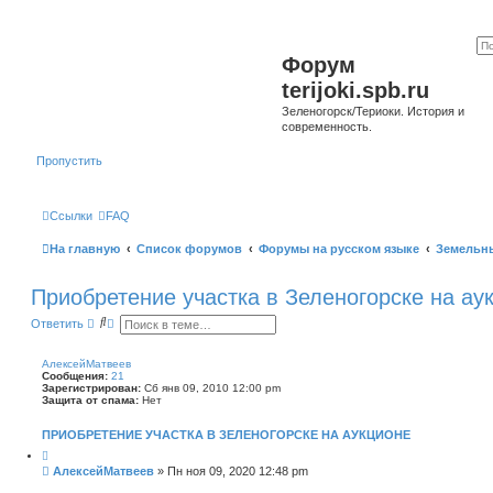
Форум
terijoki.spb.ru
Зеленогорск/Териоки. История и
современность.
Пропустить
Ссылки
FAQ
На главную
Список форумов
Форумы на русском языке
Земельн
Приобретение участка в Зеленогорске на ау
П
Р
Ответить
о
а
и
с
с
ш
АлексейМатвеев
к
и
Сообщения:
21
р
Зарегистрирован:
Сб янв 09, 2010 12:00 pm
е
Защита от спама:
Нет
н
н
ПРИОБРЕТЕНИЕ УЧАСТКА В ЗЕЛЕНОГОРСКЕ НА АУКЦИОНЕ
ы
й
Ц
и
п
С
АлексейМатвеев
»
Пн ноя 09, 2020 12:48 pm
т
о
о
а
и