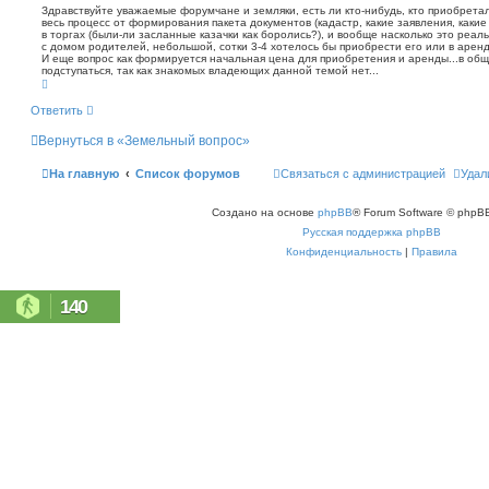
о
т
Здравствуйте уважаемые форумчане и земляки, есть ли кто-нибудь, кто приобретал
с
а
весь процесс от формирования пакета документов (кадастр, какие заявления, какие
б
к
в торгах (были-ли засланные казачки как боролись?), и вообще насколько это реал
щ
с домом родителей, небольшой, сотки 3-4 хотелось бы приобрести его или в аренд
е
И еще вопрос как формируется начальная цена для приобретения и аренды...в обще
н
подступаться, так как знакомых владеющих данной темой нет...
В
и
е
е
р
Ответить
н
у
Вернуться в «Земельный вопрос»
т
ь
с
На главную
Список форумов
Связаться с администрацией
Удал
я
к
н
Создано на основе
phpBB
® Forum Software © phpBB
а
ч
Русская поддержка phpBB
а
л
Конфиденциальность
|
Правила
у
140