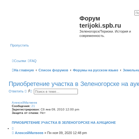
Форум
terijoki.spb.ru
Зеленогорск/Териоки. История и
современность.
Пропустить
Ссылки
FAQ
На главную
Список форумов
Форумы на русском языке
Земельн
Приобретение участка в Зеленогорске на ау
П
Р
Ответить
о
а
и
с
с
ш
АлексейМатвеев
к
и
Сообщения:
21
р
Зарегистрирован:
Сб янв 09, 2010 12:00 pm
е
Защита от спама:
Нет
н
н
ПРИОБРЕТЕНИЕ УЧАСТКА В ЗЕЛЕНОГОРСКЕ НА АУКЦИОНЕ
ы
й
Ц
и
п
С
АлексейМатвеев
»
Пн ноя 09, 2020 12:48 pm
т
о
о
а
и